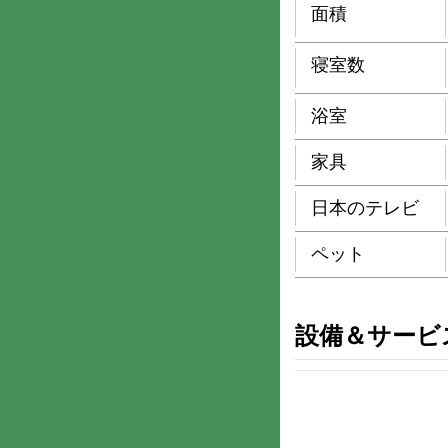
面積
寝室数
浴室
家具
日本のテレビ
ペット
設備＆サービ