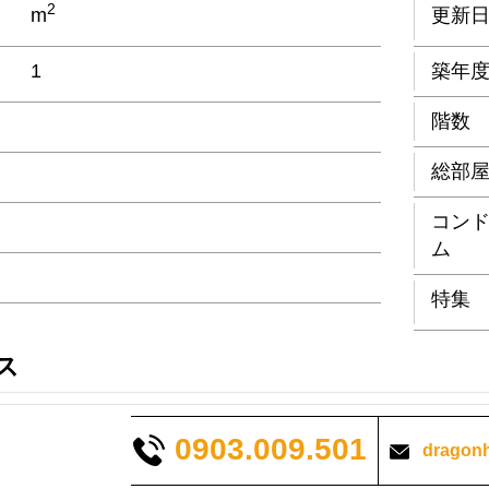
2
m
更新
1
築年
階数
総部
コン
ム
特集
ス
0903.009.501
dragon