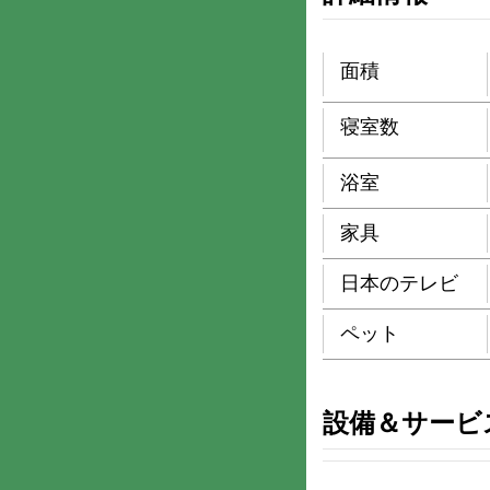
面積
寝室数
浴室
家具
日本のテレビ
ペット
設備＆サービ