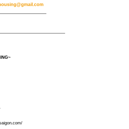
housing@gmail.com
SING~
ト
igon.com/