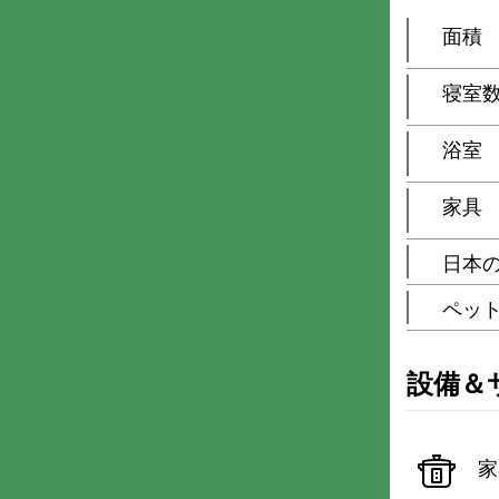
面積
寝室
浴室
家具
日本
ペッ
設備＆
家