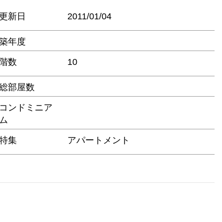
更新日
2011/01/04
築年度
階数
10
総部屋数
コンドミニア
ム
特集
アパートメント