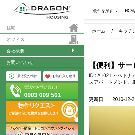
物件を探す
HC
住宅
ホーム
/
キッチ
オフィス
会社概要
お問い合わせ
【便利】サー
付) 1区 THA
ID : A1021 ～ベトナム不動産 賃貸物件情報～ とてもきれいなサービ
最近見た物件
お気に入り物件
市 ベトナム
スアパートメント。単身
電話でお問い合わせ
入ったところにありとても静かです。
0903 009 501
りとても便利。 キッチン、テレビ、冷蔵庫、バスタブあり。 とても
更新日
2010-12-2
大きな窓がついておりとても明る
メントの5階。 写真はキッチン無しの部屋のもので参考用です。 ＊＊
おすすめ＊＊ 家賃に含まれるもの -電気代 -水道代 -ケーブルTV代 -イ
ンターネット -洗濯代 -掃除サ
VAThttps://dragonsai