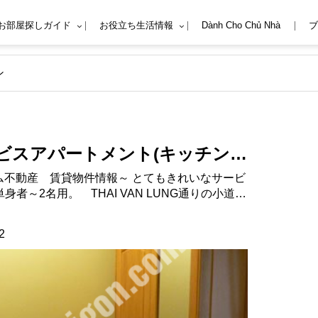
Mお部屋探しガイド
お役立ち生活情報
Dành Cho Chủ Nhà
ブ
ン
ビスアパートメント(キッチン
I VAN LUNG ST. ホーチミン
不動産
者～2名用。 THAI VAN LUNG通りの小道を
 近くには日本食屋等たくさんあ
2
い部屋です。 A1020と同じアパート
ービス（毎日） 家賃に含まれないもの -
gon.com/