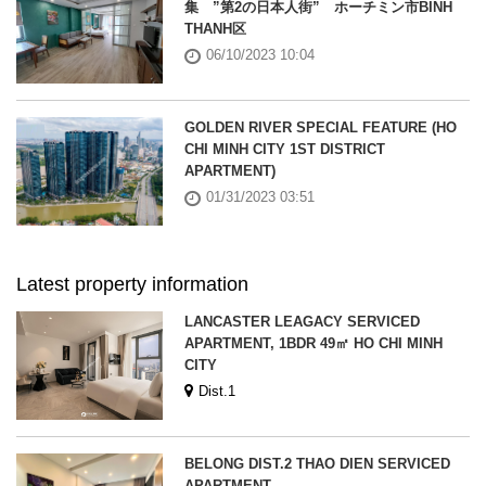
集 ”第2の日本人街” ホーチミン市BINH
THANH区
06/10/2023 10:04
GOLDEN RIVER SPECIAL FEATURE (HO
CHI MINH CITY 1ST DISTRICT
APARTMENT)
01/31/2023 03:51
Latest property information
LANCASTER LEAGACY SERVICED
APARTMENT, 1BDR 49㎡ HO CHI MINH
CITY
Dist.1
BELONG DIST.2 THAO DIEN SERVICED
APARTMENT