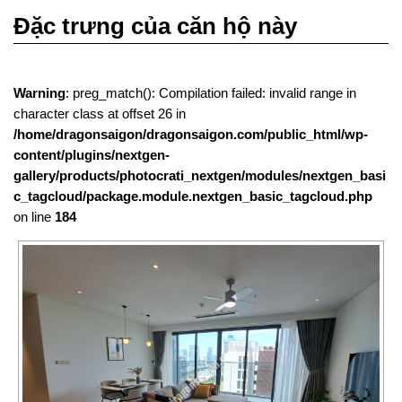
Đặc trưng của căn hộ này
Warning
: preg_match(): Compilation failed: invalid range in
character class at offset 26 in
/home/dragonsaigon/dragonsaigon.com/public_html/wp-
content/plugins/nextgen-
gallery/products/photocrati_nextgen/modules/nextgen_basi
c_tagcloud/package.module.nextgen_basic_tagcloud.php
on line
184