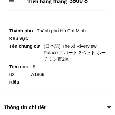
3500＄
Tiền hàng tháng
Thành phố
Thành phố Hồ Chí Minh
Khu vực
Tên chung cư
(日本語) The Xi Riverview
Palace アパート 3ベッド ホー
チミン市2区
Tiền cọc
＄
ID
A1869
Kiểu
Thông tin chi tiết