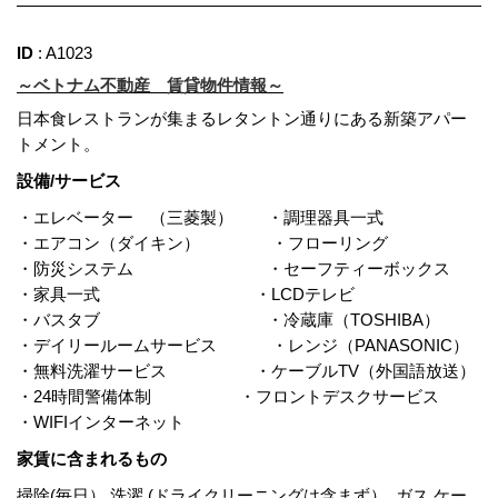
ID
: A1023
～ベトナム不動産 賃貸物件情報～
日本食レストランが集まるレタントン通りにある新築アパー
トメント。
設備/サービス
・エレベーター （三菱製） ・調理器具一式
・エアコン（ダイキン） ・フローリング
・防災システム ・セーフティーボックス
・家具一式 ・LCDテレビ
・バスタブ ・冷蔵庫（TOSHIBA）
・デイリールームサービス ・レンジ（PANASONIC）
・無料洗濯サービス ・ケーブルTV（外国語放送）
・24時間警備体制 ・フロントデスクサービス
・WIFIインターネット
家賃に含まれるもの
掃除(毎日）,洗濯 (ドライクリーニングは含まず）, ガス,ケー