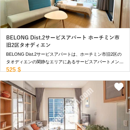
BELONG Dist.2サービスアパート ホーチミン市
旧2区タオディエン
BELONG Dist.2サービスアパートは、ホーチミン市旧2区の
タオディエンの閑静なエリアにあるサービスアパートメント
525 $
です。 物件は大通りから100Ｍほど路地に入ったところに
あり、静かな環境です。