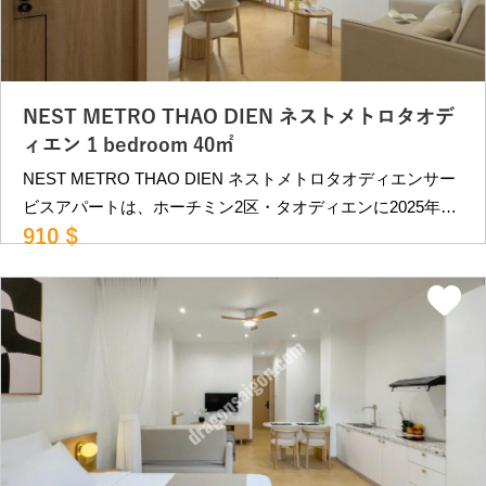
㎡）：1850USD〜 ＊ 水道代,インターネット,掃除週6回、洗
濯週2回込み ＊別途、VAT,電気代 空室状況等により変動。
詳細はお問合せください。 ＿＿＿＿＿＿＿＿＿＿＿＿＿＿
＿＿＿＿＿＿＿＿＿＿＿＿＿＿＿＿ ベトナム・ホーチミン
NEST METRO THAO DIEN ネストメトロタオデ
の不動産屋 ドラゴンハウジング （2007年創業）
ィエン 1 bedroom 40㎡
https://dragonsaigon.com/ info@dragonsaigon.com
NEST METRO THAO DIEN ネストメトロタオディエンサー
0903.009.501
ビスアパートは、ホーチミン2区・タオディエンに2025年オ
910 $
ープンの人気サービスアパートです。 メトロ駅に至近で便
利な立地。館内は洗練されたインテリアで統一。 また、周
囲は閑静なエリアで静かに暮らしたい方向きの物件です。
近隣にはカフェ、レストランが多数あり、ビンコムメガモー
ルも徒歩10分程度にあります。 レタントン日本人街へも車
で約15分程、第2の日本人街PHAM VIET CHANH st.にも車
で10分程と便利な立地です。 部屋タイプ •Serene
Studio（33㎡）：750USD〜 •Deluxe Studio、Garden
Studio（36㎡）：830USD〜 •1ベッドルーム（40㎡）：