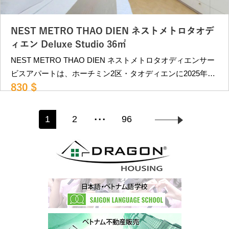
910USD〜 ＊ VAT,水道代,インターネット,掃除週6回、洗濯
週2回込み ＊別途、電気代 空室状況等により変動。詳細は
お問合せください。 ＿＿＿＿＿＿＿＿＿＿＿＿＿＿＿＿＿
NEST METRO THAO DIEN ネストメトロタオデ
＿＿＿＿＿＿＿＿＿＿＿＿＿ ベトナム・ホーチミンの不動
ィエン Deluxe Studio 36㎡
産屋 ドラゴンハウジング （2007年創業）
NEST METRO THAO DIEN ネストメトロタオディエンサー
https://dragonsaigon.com/ info@dragonsaigon.com
ビスアパートは、ホーチミン2区・タオディエンに2025年オ
0903.009.501
830 $
ープンの人気サービスアパートです。 メトロ駅に至近で便
利な立地。館内は洗練されたインテリアで統一。 また、周
...
囲は閑静なエリアで静かに暮らしたい方向きの物件です。
1
2
96
近隣にはカフェ、レストランが多数あり、ビンコムメガモー
ルも徒歩10分程度にあります。 レタントン日本人街へも車
で約15分程、第2の日本人街PHAM VIET CHANH st.にも車
で10分程と便利な立地です。 部屋タイプ •Serene
Studio（33㎡）：750USD〜 •Deluxe Studio、Garden
Studio（36㎡）：830USD〜 •1ベッドルーム（40㎡）：
910USD〜 ＊ VAT,水道代,インターネット,掃除週6回、洗濯
週2回込み ＊別途、電気代 空室状況等により変動。詳細は