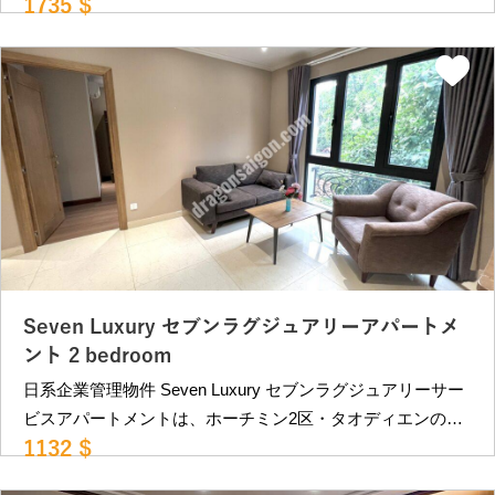
1735 $
トです。 メトロ駅に至近で便利な立地。館内は洗練された
＿＿＿＿＿＿＿＿＿＿＿＿ ベトナム・ホーチミンの不動産
インテリアで統一。 また、周囲は閑静なエリアで静かに暮
屋 ドラゴンハウジング （2007年創業）
らしたい方向きの物件です。 近隣にはカフェ、レストラン
https://dragonsaigon.com/ info@dragonsaigon.com
が多数あり、ビンコムメガモールも徒歩10分程度にありま
0903.009.501
す。 レタントン日本人街へも車で約15分程、第2の日本人街
PHAM VIET CHANH st.にも車で10分程と便利な立地です。
日系企業管理物件で安心です。 部屋タイプ •2ベッドルー
ム（80㎡）：1132USD〜 （30,000,000VND） •2ベッドル
ーム（90㎡）：1735USD〜 （46,000,000VND) バルコニー
あり。 ＊ VAT,インターネット,掃除週2回、ベットシーツ交
換：週１回込み ＊別途費用：電気代：4,800VND/kWh 水道
代：210,000VND/persons ※ランドリーサービスは提供ござ
Seven Luxury セブンラグジュアリーアパートメ
いません。 専有部に洗濯機及び乾燥機がございます。 空
ント 2 bedroom
室状況等により変動。詳細はお問合せください。 ＿＿＿＿
日系企業管理物件 Seven Luxury セブンラグジュアリーサー
＿＿＿＿＿＿＿＿＿＿＿＿＿＿＿＿＿＿＿＿＿＿＿＿＿＿
ビスアパートメントは、ホーチミン2区・タオディエンの人
ベトナム・ホーチミンの不動産屋 ドラゴンハウジング
1132 $
気サービスアパートです。 メトロ駅に至近で便利な立地。
（2007年創業） https://dragonsaigon.com/
館内は洗練されたインテリアで統一。 また、周囲は閑静な
info@dragonsaigon.com 0903.009.501