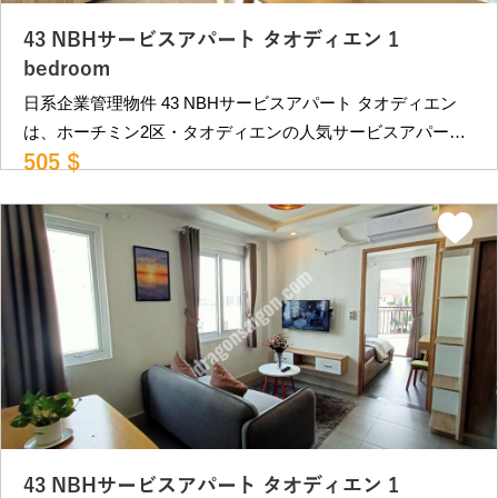
43 NBHサービスアパート タオディエン 1
bedroom
日系企業管理物件 43 NBHサービスアパート タオディエン
は、ホーチミン2区・タオディエンの人気サービスアパート
505 $
です。 メトロ駅に至近で便利な立地。 格安ながらも必要最
低限できれいな内装の物件です。 また、周囲は閑静なエリ
アで静かに暮らしたい方向きの物件です。 近隣にはカフ
ェ、レストランが多数あり、THAO DIEN PEARL地下のスー
パーマーケットも徒歩10分程度にあります。 レタントン日
本人街へも車で約15分程、第2の日本人街PHAM VIET
CHANH st.にも車で10分程と便利な立地です。 日系企業管
理物件で安心です。 部屋タイプ •1ベッドルーム（40㎡）：
452USD〜 （12,000,000VND) •1ベッドルーム（40㎡）：
505USD〜 （13,400,000VND) •2ベッドルーム（65㎡）：
528USD〜 （14,000,000VND～） ＊ VAT,インターネット,
掃除週2回、ベットシーツ交換：週１回込み ＊別途費用：電
43 NBHサービスアパート タオディエン 1