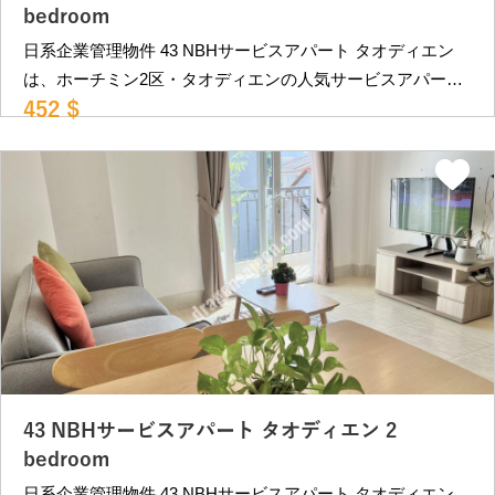
気代：4,800VND/kWh 水道代：210,000VND/persons ※ラン
bedroom
ドリーサービスは提供ございません。 専有部に洗濯機及
日系企業管理物件 43 NBHサービスアパート タオディエン
び乾燥機がございます。 空室状況等により変動。詳細はお
は、ホーチミン2区・タオディエンの人気サービスアパート
問合せください。 ＿＿＿＿＿＿＿＿＿＿＿＿＿＿＿＿＿＿
452 $
です。 メトロ駅に至近で便利な立地。 格安ながらも必要最
＿＿＿＿＿＿＿＿＿＿＿＿ ベトナム・ホーチミンの不動産
低限できれいな内装の物件です。 また、周囲は閑静なエリ
屋 ドラゴンハウジング （2007年創業）
アで静かに暮らしたい方向きの物件です。 近隣にはカフ
https://dragonsaigon.com/ info@dragonsaigon.com
ェ、レストランが多数あり、THAO DIEN PEARL地下のスー
0903.009.501
パーマーケットも徒歩10分程度にあります。 レタントン日
本人街へも車で約15分程、第2の日本人街PHAM VIET
CHANH st.にも車で10分程と便利な立地です。 日系企業管
理物件で安心です。 部屋タイプ •1ベッドルーム（40㎡）：
452USD〜 （12,000,000VND) •1ベッドルーム（40㎡）：
505USD〜 （13,400,000VND) •2ベッドルーム（65㎡）：
528USD〜 （14,000,000VND～） ＊ VAT,インターネット,
掃除週2回、ベットシーツ交換：週１回込み ＊別途費用：電
43 NBHサービスアパート タオディエン 2
気代：4,800VND/kWh 水道代：210,000VND/persons ※ラン
bedroom
ドリーサービスは提供ございません。 専有部に洗濯機及
日系企業管理物件 43 NBHサービスアパート タオディエン