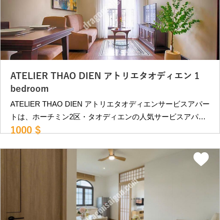
部屋タイプ •1ベッドルーム（42~45㎡）：1000USD〜 •2ベ
ッドルーム（67㎡）：1400USD〜 •3ベッドルーム（92
㎡）：1850USD〜 ＊ 水道代,インターネット,掃除週6回、洗
濯週2回込み ＊別途、VAT,電気代 空室状況等により変動。
詳細はお問合せください。 ＿＿＿＿＿＿＿＿＿＿＿＿＿＿
＿＿＿＿＿＿＿＿＿＿＿＿＿＿＿＿ ベトナム・ホーチミン
ATELIER THAO DIEN アトリエタオディエン 1
の不動産屋 ドラゴンハウジング （2007年創業）
bedroom
https://dragonsaigon.com/ info@dragonsaigon.com
ATELIER THAO DIEN アトリエタオディエンサービスアパー
0903.009.501
トは、ホーチミン2区・タオディエンの人気サービスアパー
1000 $
トです。 メトロ駅に至近で便利な立地。館内は洗練された
インテリアで統一。 また、周囲は閑静なエリアで静かに暮
らしたい方向きの物件です。 近隣にはカフェ、レストラン
が多数あり、ビンコムメガモールも徒歩10分程度にありま
す。 レタントン日本人街へも車で約15分程、第2の日本人街
PHAM VIET CHANH st.にも車で10分程と便利な立地です。
部屋タイプ •1ベッドルーム（42~45㎡）：1000USD〜 •2ベ
ッドルーム（67㎡）：1400USD〜 •3ベッドルーム（92