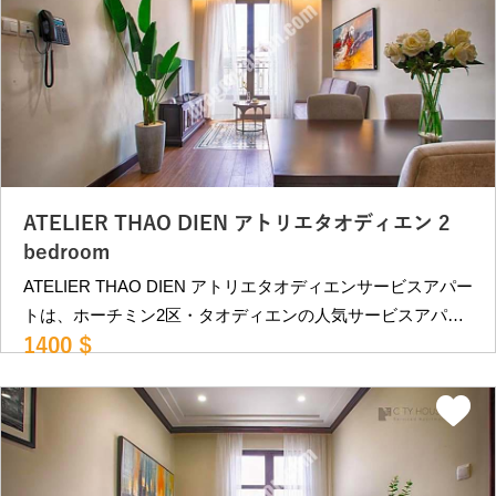
す。 レタントン日本人街へも車で約15分程、第2の日本人街
PHAM VIET CHANH st.にも車で10分程と便利な立地です。
部屋タイプ •1ベッドルーム（42~45㎡）：1000USD〜 •2ベ
ッドルーム（67㎡）：1400USD〜 •3ベッドルーム（92
㎡）：1850USD〜 ＊ 水道代,インターネット,掃除週6回、洗
濯週2回込み ＊別途、VAT,電気代 空室状況等により変動。
詳細はお問合せください。 ＿＿＿＿＿＿＿＿＿＿＿＿＿＿
＿＿＿＿＿＿＿＿＿＿＿＿＿＿＿＿ ベトナム・ホーチミン
ATELIER THAO DIEN アトリエタオディエン 2
の不動産屋 ドラゴンハウジング （2007年創業）
bedroom
https://dragonsaigon.com/ info@dragonsaigon.com
ATELIER THAO DIEN アトリエタオディエンサービスアパー
0903.009.501
トは、ホーチミン2区・タオディエンの人気サービスアパー
1400 $
トです。 メトロ駅に至近で便利な立地。館内は洗練された
インテリアで統一。 また、周囲は閑静なエリアで静かに暮
らしたい方向きの物件です。 近隣にはカフェ、レストラン
が多数あり、ビンコムメガモールも徒歩10分程度にありま
す。 レタントン日本人街へも車で約15分程、第2の日本人街
PHAM VIET CHANH st.にも車で10分程と便利な立地です。