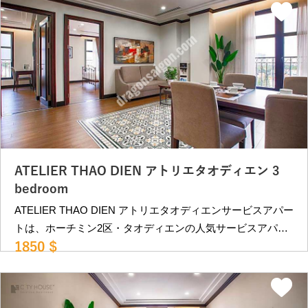
エリアで静かに暮らしたい方向きの物件です。 近隣にはカ
フェ、レストランが多数あり、ビンコムメガモールも徒歩10
分程度にあります。 レタントン日本人街へも車で約15分
程、第2の日本人街PHAM VIET CHANH st.にも車で10分程
と便利な立地です。 日系企業管理物件で安心です。 部屋
タイプ •2ベッドルーム（80㎡）：1132USD〜
（30,000,000VND） •2ベッドルーム（90㎡）：
1735USD〜 （46,000,000VND) バルコニーあり。 ＊ VAT,
インターネット,掃除週2回、ベットシーツ交換：週１回込み
＊別途費用：電気代：4,800VND/kWh 水道代：
ATELIER THAO DIEN アトリエタオディエン 3
210,000VND/persons ※ランドリーサービスは提供ございま
bedroom
せん。 専有部に洗濯機及び乾燥機がございます。 空室状
ATELIER THAO DIEN アトリエタオディエンサービスアパー
況等により変動。詳細はお問合せください。 ＿＿＿＿＿＿
トは、ホーチミン2区・タオディエンの人気サービスアパー
＿＿＿＿＿＿＿＿＿＿＿＿＿＿＿＿＿＿＿＿＿＿＿＿ ベト
1850 $
トです。 メトロ駅に至近で便利な立地。館内は洗練された
ナム・ホーチミンの不動産屋 ドラゴンハウジング
インテリアで統一。 また、周囲は閑静なエリアで静かに暮
（2007年創業） https://dragonsaigon.com/
らしたい方向きの物件です。 近隣にはカフェ、レストラン
info@dragonsaigon.com 0903.009.501
が多数あり、ビンコムメガモールも徒歩10分程度にありま