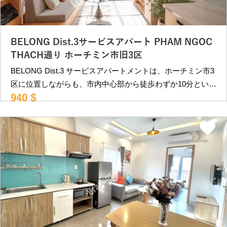
BELONG Dist.3サービスアパート PHAM NGOC
THACH通り ホーチミン市旧3区
BELONG Dist.3 サービスアパートメントは、ホーチミン市3
区に位置しながらも、市内中心部から徒歩わずか10分という
940 $
絶好のロケーションを誇ります。大通りから約20メートル離
れた静かな通り沿いにあり、落ち着いた環境を提供していま
す。