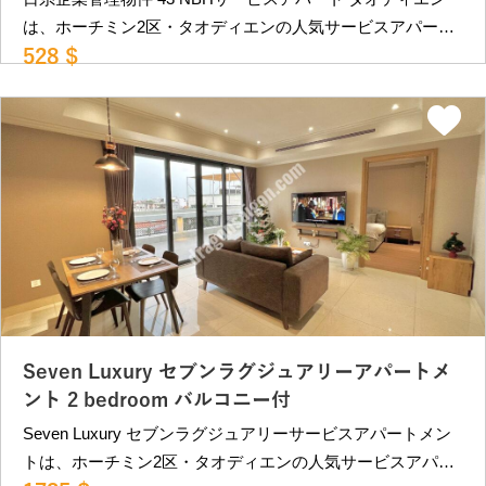
び乾燥機がございます。 空室状況等により変動。詳細はお
は、ホーチミン2区・タオディエンの人気サービスアパート
問合せください。 ＿＿＿＿＿＿＿＿＿＿＿＿＿＿＿＿＿＿
528 $
です。 メトロ駅に至近で便利な立地。 格安ながらも必要最
＿＿＿＿＿＿＿＿＿＿＿＿ ベトナム・ホーチミンの不動産
低限できれいな内装の物件です。 また、周囲は閑静なエリ
屋 ドラゴンハウジング （2007年創業）
アで静かに暮らしたい方向きの物件です。 近隣にはカフ
https://dragonsaigon.com/ info@dragonsaigon.com
ェ、レストランが多数あり、THAO DIEN PEARL地下のスー
0903.009.501
パーマーケットも徒歩10分程度にあります。 レタントン日
本人街へも車で約15分程、第2の日本人街PHAM VIET
CHANH st.にも車で10分程と便利な立地です。 日系企業管
理物件で安心です。 部屋タイプ •1ベッドルーム（40㎡）：
452USD〜 （12,000,000VND) •1ベッドルーム（40㎡）：
505USD〜 （13,400,000VND) •2ベッドルーム（65㎡）：
528USD〜 （14,000,000VND～） ＊ VAT,インターネット,
掃除週2回、ベットシーツ交換：週１回込み ＊別途費用：電
Seven Luxury セブンラグジュアリーアパートメ
気代：4,800VND/kWh 水道代：210,000VND/persons ※ラン
ント 2 bedroom バルコニー付
ドリーサービスは提供ございません。 専有部に洗濯機及
Seven Luxury セブンラグジュアリーサービスアパートメン
び乾燥機がございます。 空室状況等により変動。詳細はお
トは、ホーチミン2区・タオディエンの人気サービスアパー
問合せください。 ＿＿＿＿＿＿＿＿＿＿＿＿＿＿＿＿＿＿