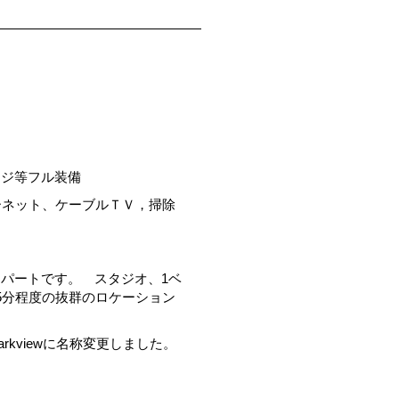
ンジ等フル装備
ーネット、ケーブルＴＶ，掃除
パートです。 スタジオ、1ベ
5分程度の抜群のロケーション
d Parkviewに名称変更しました。