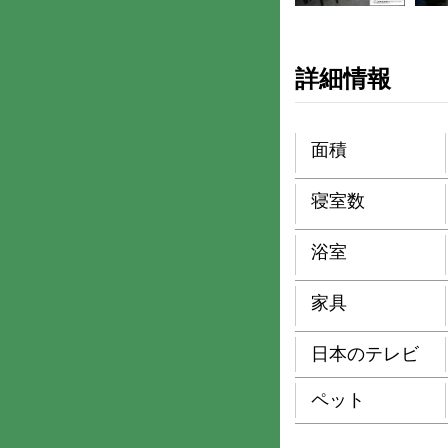
詳細情報
面積
寝室数
浴室
家具
日本のテレビ
ペット