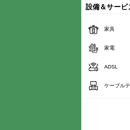
設備＆サービ
家具
家電
ADSL
ケーブル