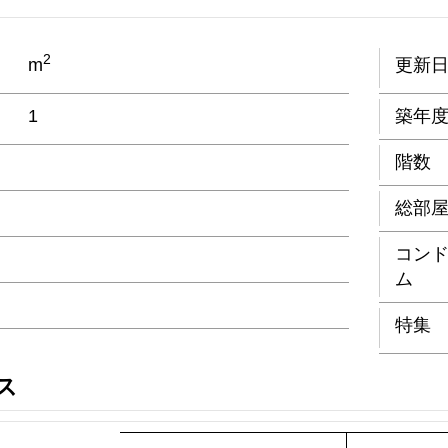
2
m
更新
1
築年
階数
総部
コン
ム
特集
ス