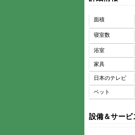
面積
寝室数
浴室
家具
日本のテレビ
ペット
設備＆サービ