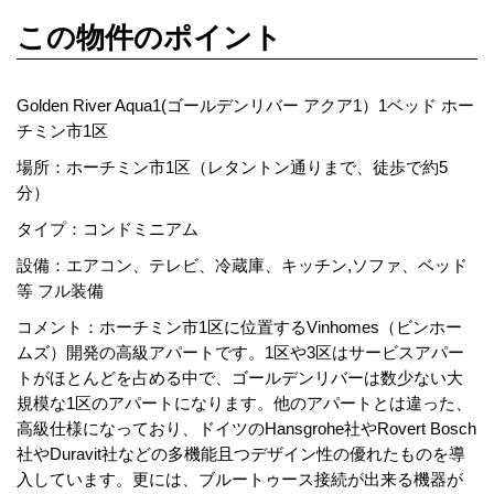
この物件のポイント
Golden River Aqua1(ゴールデンリバー アクア1）1ベッド ホー
チミン市1区
場所：ホーチミン市1区（レタントン通りまで、徒歩で約5
分）
タイプ：コンドミニアム
設備：エアコン、テレビ、冷蔵庫、キッチン,ソファ、ベッド
等 フル装備
コメント：ホーチミン市1区に位置するVinhomes（ビンホー
ムズ）開発の高級アパートです。1区や3区はサービスアパー
トがほとんどを占める中で、ゴールデンリバーは数少ない大
規模な1区のアパートになります。他のアパートとは違った、
高級仕様になっており、ドイツのHansgrohe社やRovert Bosch
社やDuravit社などの多機能且つデザイン性の優れたものを導
入しています。更には、ブルートゥース接続が出来る機器が