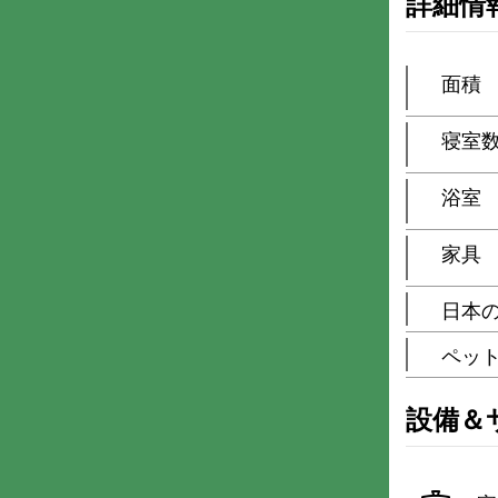
詳細情
面積
寝室
浴室
家具
日本
ペッ
設備＆