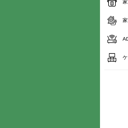
家
家
A
ケ