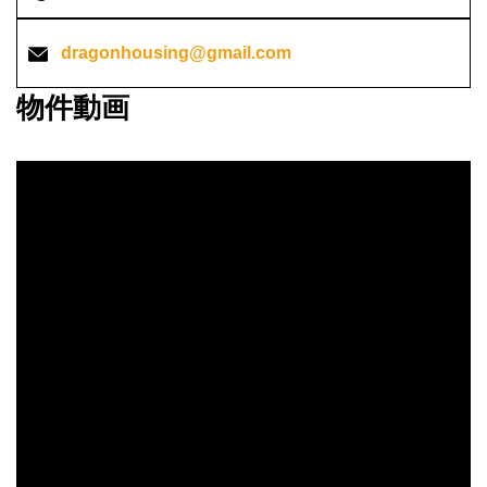
dragonhousing@gmail.com
物件動画