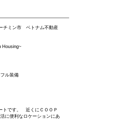
3区 ホーチミン市 ベトナム不動産
n Housing~
等フル装備
ートです。 近くにＣＯＯＰ
生活に便利なロケーションにあ