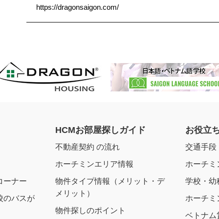
https://dragonsaigon.com/
HCMお部屋探しガイド
お役立
不動産契約 の流れ
交通手段
ホーチミンエリア情報
ホーチミ
コーナー
物件タイプ情報（メリット・デ
学校・幼
メリット）
校のバスが
ホーチミ
物件探しのポイント
ベトナム