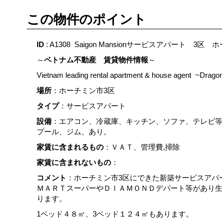
この物件のポイント
ID
: A1308 Saigon Mansionサービスアパート 
～
ベトナム不動産 賃貸物件情報
～
Vietnam leading rental apartment & house agent ~Drago
場所
：ホーチミン市3区
タイプ
：サービスアパート
設備
：エアコン、冷蔵庫、キッチン、ソファ、テレビ
プール、ジム、あり。
家賃に含まれるもの
：ＶＡＴ、管理費,掃除
家賃に含まれないもの
：
コメント
：ホーチミン市3区にできた新築サービスアパ
ＭＡＲＴスーパーやＤＩＡＭＯＮＤデパート等があり
ります。
1ベッド４８㎡、3ベッド１２４㎡もあります。