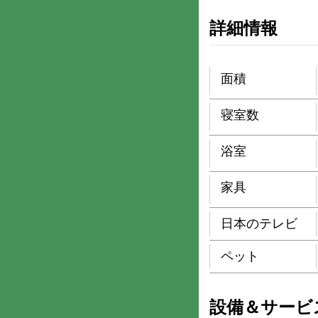
詳細情報
面積
寝室数
浴室
家具
日本のテレビ
ペット
設備＆サービ