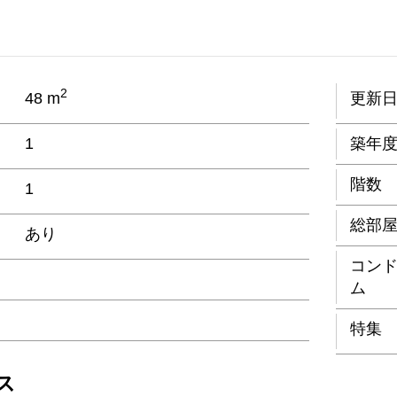
2
48 m
更新
1
築年
階数
1
総部
あり
コン
ム
特集
ス