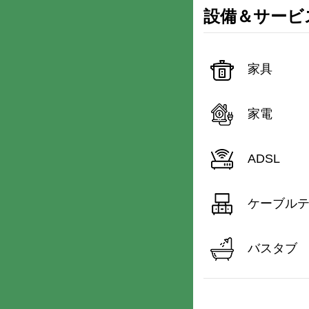
設備＆サービ
家具
家電
ADSL
ケーブル
バスタブ