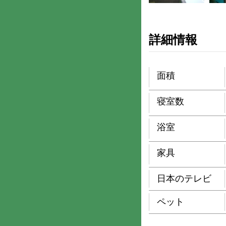
詳細情報
面積
寝室数
浴室
家具
日本のテレビ
ペット