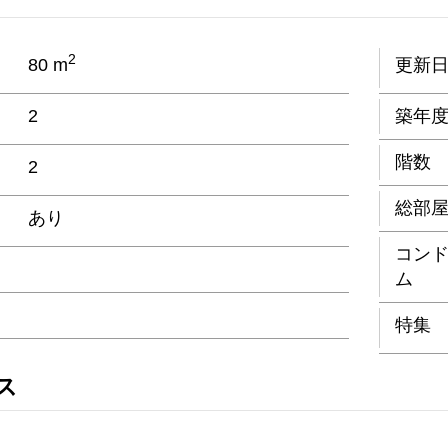
2
80 m
更新
2
築年
階数
2
総部
あり
コン
ム
特集
ス