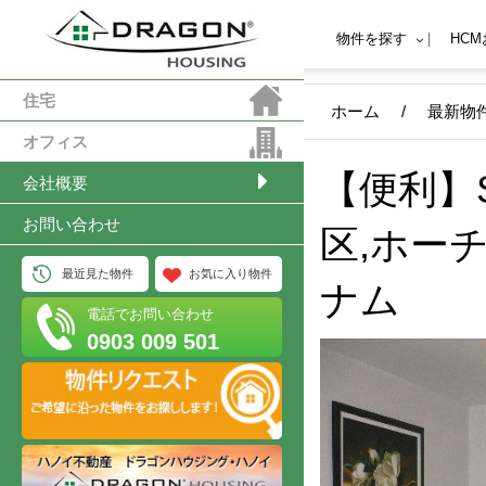
物件を探す
HC
住宅
ホーム
/
最新物
オフィス
【便利】S
会社概要
お問い合わせ
区,ホー
最近見た物件
お気に入り物件
ナム
電話でお問い合わせ
0903 009 501