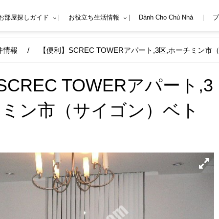
Mお部屋探しガイド
お役立ち生活情報
Dành Cho Chủ Nhà
ブ
件情報
/
【便利】SCREC TOWERアパート,3区,ホーチミン
CREC TOWERアパート,3
チミン市（サイゴン）ベト