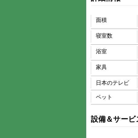
面積
寝室数
浴室
家具
日本のテレビ
ペット
設備＆サービ