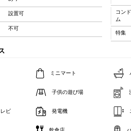
コン
設置可
ム
不可
特集
ス
ミニマート
子供の遊び場
テレビ
発電機
飲食店