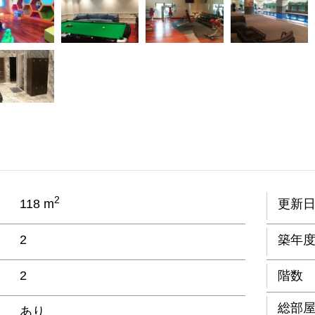
2
118 m
更新
2
築年
2
階数
総部
あり