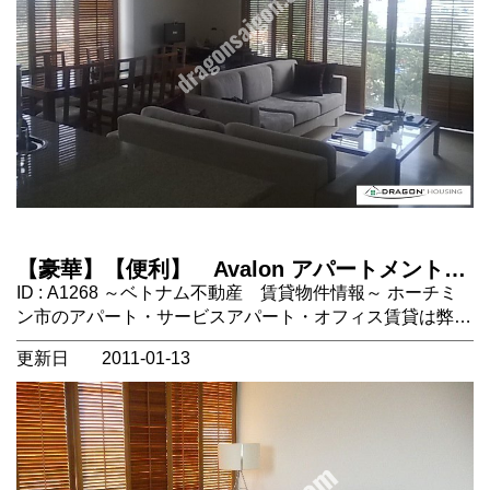
ても便利な立地。 アパート内にプール、ジム、サウナが
あり無料で利用できます。 https://dragonsaigon.com/
【豪華】【便利】 Avalon アパートメント
(３), Dist.1 ホーチミン市 (Saigon) ,ベトナム
ID : A1268 ～ベトナム不動産 賃貸物件情報～ ホーチミ
不動産
ン市のアパート・サービスアパート・オフィス賃貸は弊社
にお任せください！ ホーチミン市1区のAvalonのご紹介で
更新日
2011-01-13
す。 1区の中心にあり、スーパーマーケットのCOOP
MARTが徒歩圏内にあります。 館内にはジム、スイミング
プールもあります。 24時間警備体制でセキュリティも抜
群です。 ２ベッドルーム、１リビングルーム、 設備：バ
スタブ、エアコン3、洗濯機、テレビ、冷蔵庫、電子レン
ジ、食器洗浄器、プール、ジム 家賃に含まれるもの：