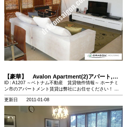
VAT、ルームクリーニング、ガス 家賃に含まれないもの：
電気代、水道代、インターネット、ケーブルTV、電話代
https://dragonsaigon.com/
【豪華】 Avalon Apartment(2)アパート,
Dist.1 Ho Chi Minh City (Saigon) ,Vietnam
ID : A1207 ～ベトナム不動産 賃貸物件情報～ ホーチミ
ン市のアパートメント賃貸は弊社にお任せください！ ホ
ーチミン市1区のAvalonのご紹介です。 1区の中心にあ
更新日
2011-01-08
り、スーパーマーケットのCOOP MARTが徒歩圏内にあり
ます。 館内にはジム、スイミングプールもあります。
24時間警備体制でセキュリティも抜群です。 ２ベッドル
ーム、１リビングルーム、 設備：バスタブ、エアコン3、
洗濯機、テレビ、冷蔵庫、電子レンジ、食器洗浄器、プー