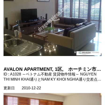
ル、ジム 家賃に含まれるもの：管理費、VAT、水道代、ル
ームクリーニング、インターネット、ケーブルTV 家賃に
含まれないもの：電気代、電話代
https://dragonsaigon.com/
AVALON APARTMENT, 1区, ホーチミン市
ベトナム不動産
ID : A1028 ～ベトナム不動産 賃貸物件情報～ NGUYEN
THI MINH KHAI通りとNAM KY KHOI NGHIA通り交差点す
ぐそばの豪華なアパートメント。 角部屋で統一会堂を眺
更新日
2010-12-22
めることができます。 歩いて5分ほどのところにコープ
マートあり。 なんと言っても場所がいいのでおすすめ。
設備： ベッド２つ、電子レンジ、冷蔵庫、エアコン3