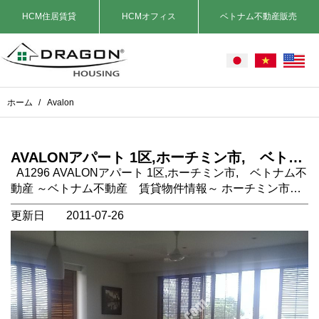
HCM住居賃貸
HCMオフィス
ベトナム不動産販売
ホーム
/
Avalon
AVALONアパート 1区,ホーチミン市, ベトナ
ム不動産
A1296 AVALONアパート 1区,ホーチミン市, ベトナム不
動産 ～ベトナム不動産 賃貸物件情報～ ホーチミン市の
アパートメント賃貸は弊社にお任せください！ 場所：ホ
更新日
2011-07-26
ーチミン市1区 タイプ： サービスアパート 2ベッドルー
ム 設備：エアコン、冷蔵庫、キッチン、洗濯機、ソフ
ァ、ベッド、バスタブ等フル装備 家賃に含まれるもの：
水道代、インターネット、管理費、ＶＡＴ、掃除、洗濯
家賃に含まれないもの： 電気代 コメント： ホーチミ
ン市1区の中心地にある高級アパート。 隣は統一会堂、
歩いて5分のところにスーパー、デパートとあり生活にと