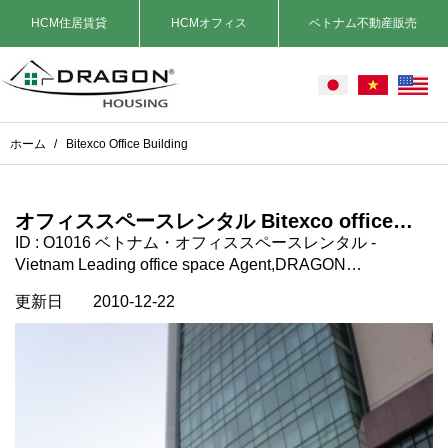
HCM住居賃貸
HCMオフィス
ベトナム不動産販売
ホーム
/
Bitexco Office Building
オフィススペースレンタル Bitexco office
Building , Nguyen Hue st. 1区, ホーチミン
ID : O1016 ベトナム・オフィススペースレンタル -
市, ベトナム
Vietnam Leading office space Agent,DRAGON
HOUSING~ BITEXCO オフィスビルディング 場所：ホー
更新日
2010-12-22
チミン市1区。 Nguyen Hue st.. タイプ：オフィススペー
ス 契約期間：2年以上 家賃に含まれるもの：Ｖａｔ、管理
費 家賃に含まれないもの： 電気代、電話、インターネッ
ト コメント： 1区のＮＧＵＹＥＮ ＨＵＥ通りにありロケ
ーションは抜群。隣は日本総領事館。 1階にはハイラン
ドコーヒーが入っています。 この条件でこの賃料はお得
です。https://dragonsaigon.com/