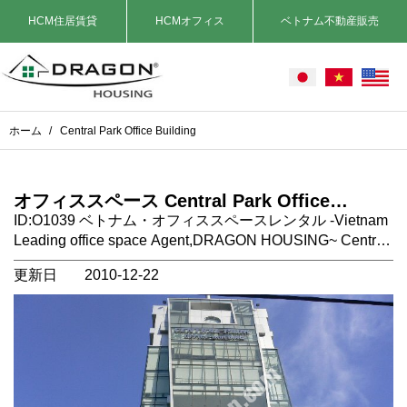
HCM住居賃貸
HCMオフィス
ベトナム不動産販売
ホーム
/
Central Park Office Building
オフィススペース Central Park Office
Building, Nguyen Du st. 1区, ホーチミン市,
ID:O1039 ベトナム・オフィススペースレンタル -Vietnam
ベトナム
Leading office space Agent,DRAGON HOUSING~ Central
Parkオフィスビルディング 場所：ホーチミン市1
更新日
2010-12-22
区。 Nguyen Du st. タイプ：オフィススペース 契約期間：
2年以上 家賃に含まれるもの：Ｖａｔ、管理費 家賃に含ま
れないもの： 電気代、電話、インターネット コメン
ト： 1区の新しいオフィスビルです。 正面はタオダン
公園です。https://dragonsaigon.com/