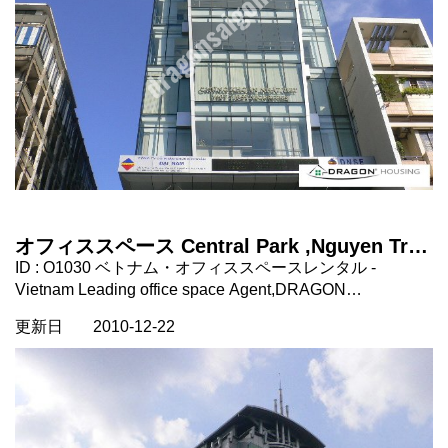
オフィススペース Central Park ,Nguyen Trai
st. 1区, ホーチミン市, ベトナム
ID : O1030 ベトナム・オフィススペースレンタル -
Vietnam Leading office space Agent,DRAGON
HOUSING~ Central Park オフィスビルディング 場所：ホ
更新日
2010-12-22
ーチミン市1区。 Nguyen Trai st. タイプ：オフィススペー
ス 契約期間：2年以上 家賃に含まれるもの：Ｖａｔ、管理
費 家賃に含まれないもの： 電気代、電話、インターネッ
ト コメント： 1j区の便利なところにありながら格安なオ
フィスビルディングです。 近くにニューワールドホテル
があります。https://dragonsaigon.com/