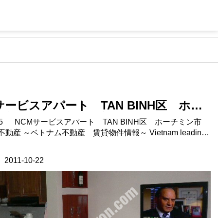
サービスアパート TAN BINH区 ホー
ン市 ベトナム不動産
A1305 NCMサービスアパート TAN BINH区 ホーチミン市
～ Vietnam leading
rtment & house agent ~Dragon Housing~ 場所：ホーチミン
備：エアコン、冷蔵庫、
2011-10-22
ァ、テレビ、等フル装備 家賃に含まれるもの：ＶＡ
代、水道代、インターネット、ケーブルＴＶ，掃除、洗濯 家
：ホーチミン市Tan Binh区のサービス
アパート。 E-Townのすぐそばです。 https://dragonsaigon.com/