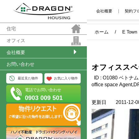
会社概要
契約フ
住宅
ホーム
/
E Town
オフィス
会社概要
お問い合わせ
オフィススペース E Tow
ーチミン市, 
ID : O1080 ベトナム・オフィススペースレンタル -Vietnam Leading
最近見た物件
お気に入り物件
office space Agent,DRAGON
電話でお問い合わせ
市Tan Binh区。 Cong Hoa st. タイプ：オ
0903 009 501
れるもの：Ｖａｔ、管理費、空調代 家
更新日
2011-12-0