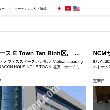
ロー
ホーチミンエリア情報
n Tan Binh区, ホ
NCM
ベトナム
チミ
ID : 
 HOUSING~ E TOWN 場所：ホーチミン
ベトナム不動産 ～ベトナム不動産 賃貸物件情報
フィススペース 家賃に含ま
rental apa
賃に含まれないもの： 電気
市Tan Binh区 タイプ：サービスアパート 設
8
更新日
代、電話、インターネット コメント： https://dragonsaigon.com/
キッチン、ソフ
Ｔ、電気
賃に含まれないもの： コメント