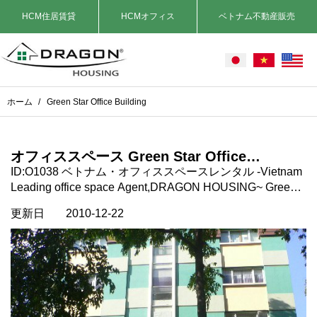
HCM住居賃貸
HCMオフィス
ベトナム不動産販売
ホーム
/
Green Star Office Building
オフィススペース Green Star Office
Building, Pham Ngoc Thach st. 3区, ホーチ
ID:O1038 ベトナム・オフィススペースレンタル -Vietnam
ミン市, ベトナム
Leading office space Agent,DRAGON HOUSING~ Green
Starオフィスビルディング 場所：ホーチミン市3
更新日
2010-12-22
区。 Pham Ngoc Thach st. タイプ：オフィススペース 契
約期間：2年以上 家賃に含まれるもの：Ｖａｔ、管理費 家
賃に含まれないもの： 電気代、電話、インターネット コ
メント： 近くにダイアモンドプラザデパート、コープマ
ート等あり便利ですhttps://dragonsaigon.com/