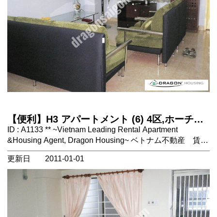
【便利】H3 アパートメント (6) 4区,ホーチミ
ン市, ベトナム 不動産
ID : A1133 ** ~Vietnam Leading Rental Apartment
&Housing Agent, Dragon Housing~ ベトナム不動産 賃貸
物件情報 場所：ホーチミン市4区。ベンタイン市場まで車
更新日
2011-01-01
で5分程度 タイプ：アパートメント ２ＬＤＫ 設備：エア
コン、洗濯機、テレビ、ベッド、ソファ、キッチン 家賃
に含まれないもの：電気代、水道代、インターネット、ケ
ーブルテレビ、電話代、管理費（約100,000ＶＮＤ） コメ
ント：館内にフィットネスのＨＯＬＬＹＷＯＯＤ、ハイラ
ンドコーヒー、ミニマート等ありとても便利です。 1区