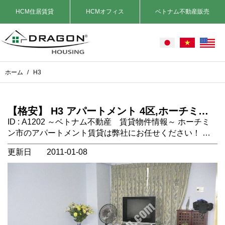
HCM住居賃貸
HCMオフィス
ベトナム不動産販売
ホーム
/
H3
【格安】 H3 アパートメント 4区,ホーチミン
市, ベトナム不動産
ID : A1202 ～ベトナム不動産 賃貸物件情報～ ホーチミ
ン市のアパートメント賃貸は弊社にお任せください！ 場
所：ホーチミン市4区。 タイプ：アパートメント 2ベッ
更新日
2011-01-08
ドルーム 設備：エアコン、冷蔵庫、キッチン、洗濯機、
ソファ、ベッド フィットネスクラブ、カフェ、ミニマー
ト、レストラン、銀行 家賃に含まれないもの：電気代、
水道代、インターネット、ケーブルテレビ、電話代、ＶＡ
Ｔ コメント：4区の格安アパートです。 近くの橋を渡れ
ばそこは一区です。https://dragonsaigon.com/