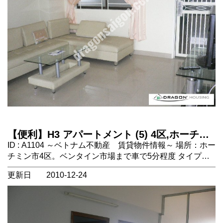
の中心地までも橋を渡ればすぐです。
https://dragonsaigon.com/
【便利】H3 アパートメント (5) 4区,ホーチミ
ン市, ベトナム 不動産
ID : A1104 ～ベトナム不動産 賃貸物件情報～ 場所：ホー
チミン市4区。ベンタイン市場まで車で5分程度 タイプ：
アパートメント ２ＬＤＫ 設備：エアコン3台 （家具無
更新日
2010-12-24
し） 家賃に含まれないもの：電気代、水道代、インター
ネット、ケーブルテレビ、電話代、管理費（約50,000ＶＮ
Ｄ） コメント：館内にフィットネスのＨＯＬＬＹＷＯＯ
Ｄ、ハイランドコーヒー、ミニマート等ありとても便利で
す。 1区の中心地までも橋を渡ればすぐです。 家具付な