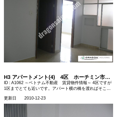
ら７００ＵＳＤです。https://dragonsaigon.com/
H3 アパートメント(4) 4区 ホーチミン市
ベトナム 不動産
ID : A1062 ～ベトナム不動産 賃貸物件情報～ 4区ですが
1区までとても近いです。アパート横の橋を渡ればそこは
もう1区です。 建物内にはハイランドカフェ、レストラ
更新日
2010-12-23
ン、フィットネスクラブ等ありとても便利です。 お勧め
物件です。 [設備］ エアコン2台、洗濯機1台、テレビ1
台、冷蔵庫1台、ベッド２ 交渉によりその他家具備え付け