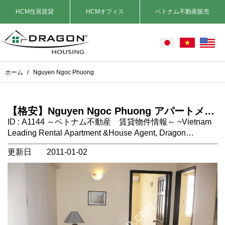
HCM住居賃貸
HCMオフィス
ベトナム不動産販売
ホーム
/
Nguyen Ngoc Phuong
【格安】Nguyen Ngoc Phuong アパートメン
ト (4) Binh Thanh区 ホーチミン市 ベトナ
ID : A1144 ～ベトナム不動産 賃貸物件情報～ ~Vietnam
ム 不動産
Leading Rental Apartment &House Agent, Dragon
Housing~ 場所：ホーチミンBInh Thanh区。中心部まで車
更新日
2011-01-02
で15分程度。BINH THANH区にありますが動物園の裏で1
区までとても近いです。 格安物件でおすすめです。 タ
イプ：アパートメント ２ＬＤＫ 設備：エアコン、テレ
ビ、ソファー、クローゼット、冷蔵庫、キッチン,洗濯機
家賃に含まれないもの：電気代、水道代、インターネッ
ト、ケーブルテレビ、電話代、管理費 コメント：BINH
THANH区ですが動物園の裏ですので1区まですぐです。