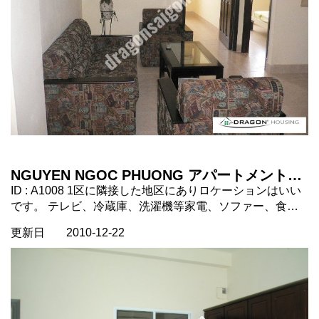
https://dragonsaigon.com/
NGUYEN NGOC PHUONG アパートメント
ビンタン区 ホーチミン市 ベトナム 不動
ID : A1008 1区に隣接した地区にありロケーションはいい
産
です。 テレビ、冷蔵庫、洗濯機等家電、ソファー、食
卓、ベッド等家具が揃っております。 高層階のため眺め
更新日
2010-12-22
もいいです。 NGUYEN NGOC PHUONG アパートメン
ト ビンタン区 ホーチミン市 ベトナム 不動産
https://dragonsaigon.com/