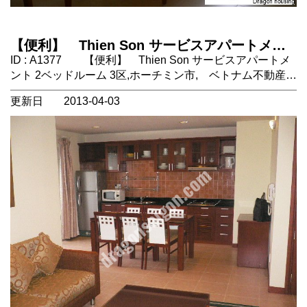
【便利】 Thien Son サービスアパートメン
ト 2ベッドルーム 3区,ホーチミン市, ベトナ
ID : A1377 【便利】 Thien Son サービスアパートメ
ム不動産
ント 2ベッドルーム 3区,ホーチミン市, ベトナム不動産
～ベトナム・ホーチミン不動産 賃貸物件情報～ ホーチ
更新日
2013-04-03
ミン市のアパートメント賃貸は弊社にお任せください！
仲介手数料無料にてホーチミンの不動産をご案内いたしま
す。 場所：ホーチミン市3区。 1区中心地まで10分程度。
タイプ： サービスアパートメント 2ベッドルーム 設備：
エアコン、冷蔵庫、キッチン、洗濯機、ソファ、ベッド、
バスタブ 家賃に含まれるもの：ＶＡＴ、水道代、ハウス
キーピング、インターネット、ケーブルテレビ 家賃に含
まれないもの：電気代、電話代 コメント：徒歩圏内にス
ーパーマーケット（ｃｏｏｐ ｍａｒｔ）、ベトナム語が
学べる語学学校のＳＡＩＧＯＮ ＬＡＮＧＵＡＧＥ ＳＣＨ
ＯＯＬがありとても便利です。 1ベッド、3ベッドもあ
り。 大きな地図で見る Thien Son
Apartmenthttps://dragonsaigon.com/