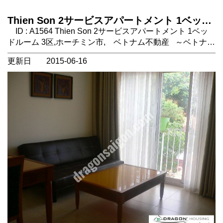
Thien Son 2サービスアパートメント 1ベッド
ルーム 3区,ホーチミン市, ベトナム不動産
ID : A1564 Thien Son 2サービスアパートメント 1ベッ
ドルーム 3区,ホーチミン市, ベトナム不動産 ～ベトナ
ム・ホーチミン不動産 賃貸物件情報～ ホーチミン市の
更新日
2015-06-16
アパートメント賃貸は弊社にお任せください！ 仲介手数
料無料にてホーチミンの不動産をご案内いたします。
場所：ホーチミン市3区。 1区中心地まで10分程度。 タ
イプ： サービスアパートメント 1ベッドルーム 設備：
エアコン、冷蔵庫、キッチン、洗濯機、ソファ、ベッド等
フル完備 家賃に含まれるもの：ＶＡＴ、水道代、ハウス
キーピング、インターネット、ケーブルテレビ コメン
ト：3区の人気アパートThien Sonに新館ができまし
た！ 家具もすべて新品です。 徒歩圏内にスーパーマー
ケット（ｃｏｏｐ ｍａｒｔ）、レストラン、ベトナム語
が学べる語学学校のＳＡＩＧＯＮ ＬＡＮＧＵＡＧＥ ＳＣ
ＨＯＯＬがありとても便利です。 2ベッドのお部屋もござ
います。https://dragonsaigon.com/