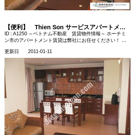
【便利】 Thien Son サービスアパートメン
ト 1ベッドルーム 3区,ホーチミン市, ベトナ
ID : A1250 ～ベトナム不動産 賃貸物件情報～ ホーチミ
ム不動産
ン市のアパートメント賃貸は弊社にお任せください！ 場
所：ホーチミン市3区。 1区中心地まで10分程度。 タイ
更新日
2011-01-11
プ： サービスアパートメント 1ベッドルーム 設備：エア
コン、冷蔵庫、キッチン、洗濯機、ソファ、ベッド、バス
タブ 家賃に含まれるもの：ハウスキーピング、インター
ネット、ケーブルテレビ、ＶＡＴ 家賃に含まれないも
の：電気代、水道代、電話代 コメント：徒歩圏内にスー
パーマーケット（ｃｏｏｐ ｍａｒｔ）、ベトナム語が学
べる語学学校のＳＡＩＧＯＮ ＬＡＮＧＵＡＧＥ ＳＣＨＯ
ＯＬがありとても便利です。 2ベッドあり、3ベッドもあ
り。https://dragonsaigon.com/