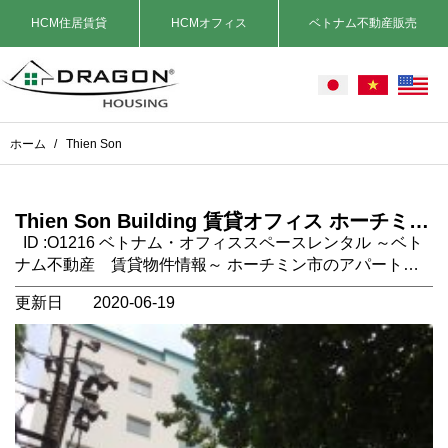
HCM住居賃貸
HCMオフィス
ベトナム不動産販売
ホーム
/
Thien Son
Thien Son Building 賃貸オフィス ホーチミン
市 3区
ID :O1216 ベトナム・オフィススペースレンタル ～ベト
ナム不動産 賃貸物件情報～ ホーチミン市のアパート・
サービスアパート・オフィス賃貸は弊社にお任せくださ
更新日
2020-06-19
い！ ホーチミンの不動産を仲介手数料無料にてご案内致
します。 Thien Son Building 賃貸オフィス ホーチミン市 3
区 場所：ホーチミン市 3区 Nguyen Gia Thieu 通り タイ
プ：オフィススペース 家賃に含まれるもの：税金、管理
費 コメント：ホーチミン市 3区のNguyen Gia Thieu 通り
にあるオフィスビルです。