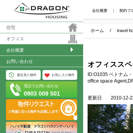
会社概要
契約フ
住宅
ホーム
/
travel h
オフィス
会社概要
お問い合わせ
オフィススペース T
Nam Ky Kho
ID:O1035 ベトナム・オフィススペースレンタル -Vietnam Leading
最近見た物件
お気に入り物件
ベトナム
office space Agent,DRAGON H
電話でお問い合わせ
場所：ホーチミン市3区。 N\am K
0903 009 501
ペース 契約期間：2年以上 家賃に含まれるもの：Ｖａｔ、管理費 家賃
更新日
2010-12-2
に含まれないもの： 電気
https://dragonsaigon.