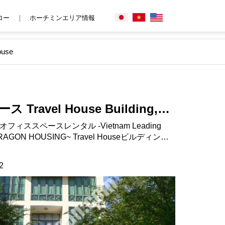
ロー
ホーチミンエリア情報
ouse
ravel House Building,
i Nghia st. 3区, ホーチミン市,
OUSING~ Travel Houseビルディング
y Khoi Nghia st. タイプ：オフィスス
2
代、電話、インターネット コメント：
com/