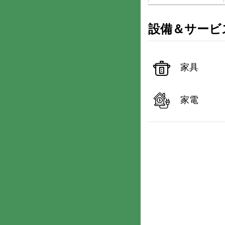
設備＆サービ
家具
家電