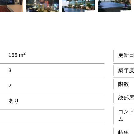
2
165 m
更新
3
築年
階数
2
総部
あり
コン
ム
特集