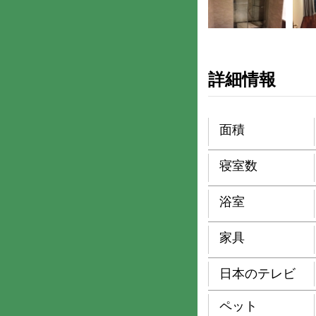
詳細情報
面積
寝室数
浴室
家具
日本のテレビ
ペット