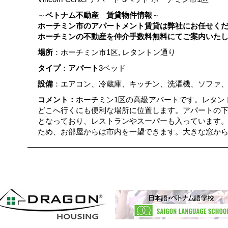
～
ベトナム不動産 賃貸物件情報
～
ホーチミン市のアパートメント賃貸は弊社にお任せく
ホーチミンの不動産を
仲介手数料無料にてご案内いた
場所
：ホーチミン市1区, レタントン通り
タイプ
：
アパート
3ベッド
設備
：エアコン、冷蔵庫、キッチン、洗濯機、ソファ、
コメント：
ホーチミン1区の高級アパートです。レタン
どこへ行くにも便利な場所に位置します。アパートの
となっており、レストランやスーパーも入っています
ため、お部屋からは市内を一望できます。大きな窓か