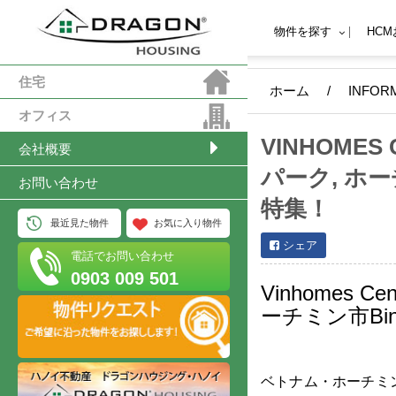
物件を探す
HC
住宅
ホーム
/
INFOR
オフィス
VINHOME
会社概要
パーク, ホ
お問い合わせ
特集！
最近見た物件
お気に入り物件
シェア
電話でお問い合わせ
0903 009 501
Vinhomes 
ーチミン市Bi
ベトナム・ホーチミン市