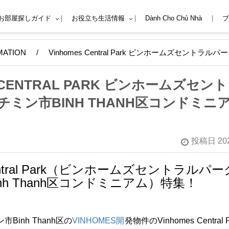
Mお部屋探しガイド
お役立ち生活情報
Dành Cho Chủ Nhà
ブ
MATION
/
Vinhomes Central Park ビンホームズセントラ
S CENTRAL PARK ビンホームズセン
ーチミン市BINH THANH区コンドミニ
投稿日 202
Central Park（ビンホームズセントラルパー
nh Thanh区コンドミニアム）特集！
Binh Thanh区の
VINHOMES開
発物件のVinhomes Central 