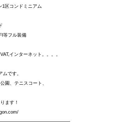
チミン1区コンドミニアム
ド
FI等フル装備
AT,インターネット。。。。
アムです。
に公園、テニスコート、
なります！
n.com/