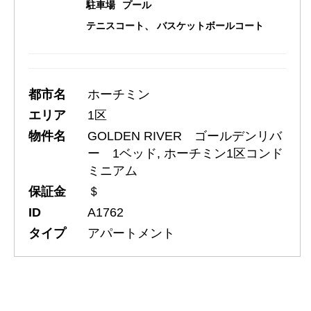
駐車場
プール
テニスコート、 バスケットボールコート
都市名
ホーチミン
エリア
1区
物件名
GOLDEN RIVER ゴールデンリバ
ー 1ベッド, ホーチミン1区コンド
ミニアム
保証金
＄
ID
A1762
タイプ
アパートメント