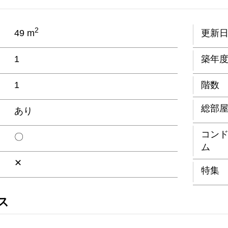
2
49 m
更新
1
築年
1
階数
総部
あり
コン
〇
ム
✕
特集
ス