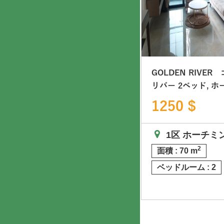
GOLDEN RIVER ゴールデン
GOLDEN RIVER
リバー Aqua1 アクア1, 2ベッ
リバー 2ベッド, ホーチミン1
ド 高層階 ホーチミン市1区 コ
区コンドミニアム
1300 $
1250 $
ンドミニアム
1区 ホーチミン
1区 ホーチミ
2
2
面積 : 72 m
面積 : 70 m
ベッドルーム : 2
ベッドルーム : 2