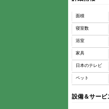
面積
寝室数
浴室
家具
日本のテレビ
ペット
設備＆サービ