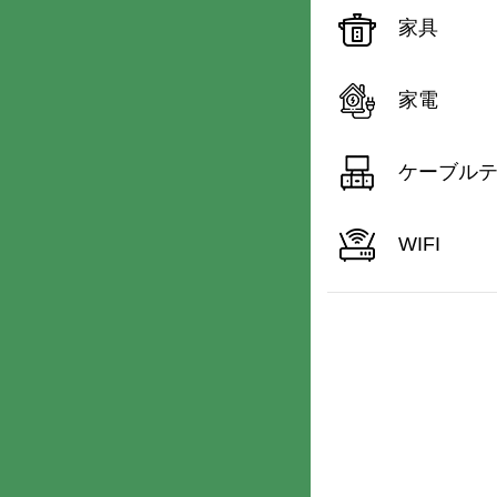
家具
家電
ケーブル
WIFI